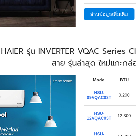
อ่านข้อมูลเพิ่มเติม
 HAIER รุ่น INVERTER VQAC Series Cle
สาย รุ่นล่าสุด ใหม่แกะกล
Model
BTU
HSU-
9,200
09VQAC03T
HSU-
12,300
12VQAC03T
HSU-